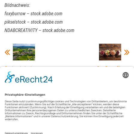
Bildnachweis:
foxyburrow – stock.adobe.com
pikselstock – stock.adobe.com
NDABCREATIVITY – stock.adobe.com
Stadttrubel oder
Das Beste für
Landleben –
den besten
wohnen auf dem
Freund: Wählen
Dorf oder in der
Sie die richtige
City?
Ernährung
Datenschutz
Impressum