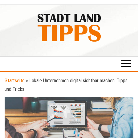
Zum
Inhalt
springen
Stadt-
Ratgeber
für Stadt
Land-
& Land
Tipps
Startseite
»
Lokale Unternehmen digital sichtbar machen: Tipps
und Tricks