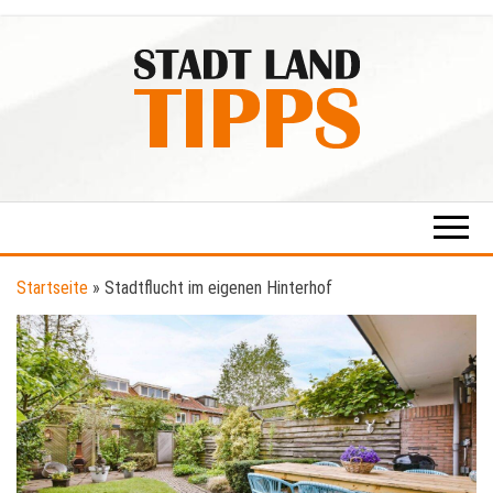
Zum
Inhalt
springen
Stadt-
Ratgeber
für Stadt
Land-
& Land
Tipps
Startseite
»
Stadtflucht im eigenen Hinterhof