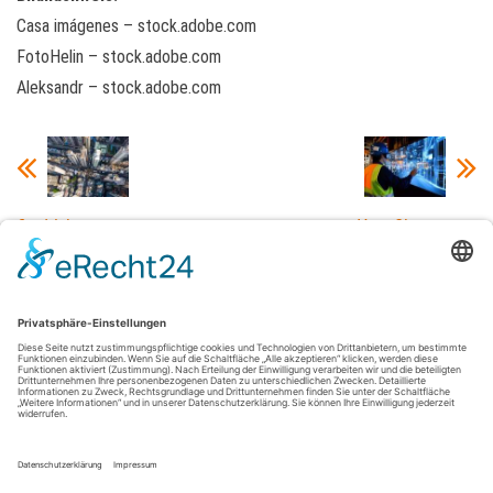
Casa imágenes – stock.adobe.com
FotoHelin – stock.adobe.com
Aleksandr – stock.adobe.com
Stadtleben vs.
Vom Chaos zur
Landleben
Struktur: Wie
smarte Systeme
Lagerhallen neu
denken
Datenschutz
Impressum