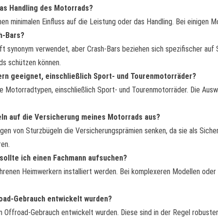
das Handling des Motorrads?
en minimalen Einfluss auf die Leistung oder das Handling. Bei einigen Mo
h-Bars?
oft synonym verwendet, aber Crash-Bars beziehen sich spezifischer au
ds schützen können.
ern geeignet, einschließlich Sport- und Tourenmotorräder?
alle Motorradtypen, einschließlich Sport- und Tourenmotorräder. Die Aus
eln auf die Versicherung meines Motorrads aus?
fügen von Sturzbügeln die Versicherungsprämien senken, da sie als Sich
ren.
r sollte ich einen Fachmann aufsuchen?
hrenen Heimwerkern installiert werden. Bei komplexeren Modellen oder w
froad-Gebrauch entwickelt wurden?
den Offroad-Gebrauch entwickelt wurden. Diese sind in der Regel robuste