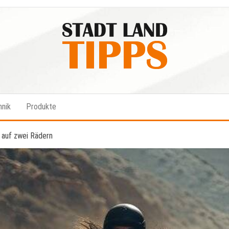
Stadt-
Ratgeber
für Stadt
Land-
& Land
hnik
Produkte
Tipps
 auf zwei Rädern