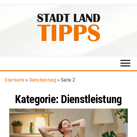
Zum
Inhalt
springen
Stadt-
Ratgeber
für Stadt
Land-
& Land
Tipps
Startseite
»
Dienstleistung
»
Seite 2
Kategorie:
Dienstleistung