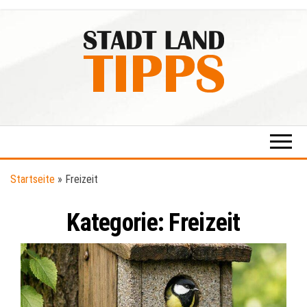
Zum
Inhalt
springen
Stadt-
Ratgeber
für Stadt
Land-
& Land
Tipps
Startseite
»
Freizeit
Kategorie:
Freizeit