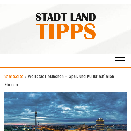
Zum
Inhalt
springen
Stadt-
Ratgeber
für Stadt
Land-
& Land
Tipps
Startseite
»
Weltstadt München – Spaß und Kultur auf allen
Ebenen