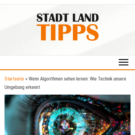
Zum
Inhalt
springen
Stadt-
Ratgeber
für Stadt
Land-
& Land
Tipps
Startseite
»
Wenn Algorithmen sehen lernen: Wie Technik unsere
Umgebung erkennt