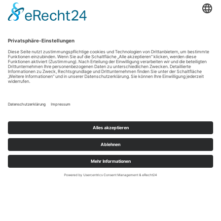
Pflegeberufe im
Welche Rolle
Überblick:
spielen regionale
Welche Rolle zu
Märkte für die
wem passt
Personalsuche?
Datenschutz
Impressum
Stolz präsentiert von
WordPress
|
Theme:
Envo Magazine