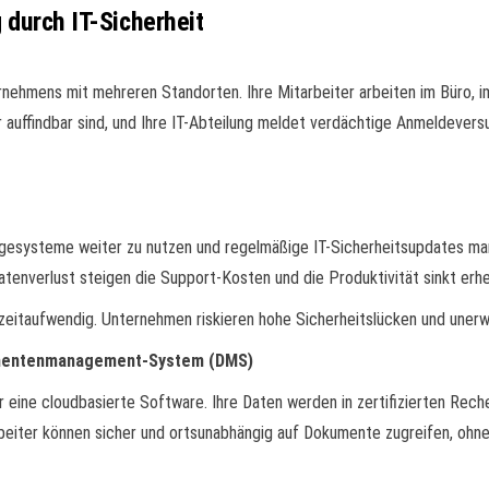
g durch IT-Sicherheit
rnehmens mit mehreren Standorten. Ihre Mitarbeiter arbeiten im Büro, i
 auffindbar sind, und Ihre IT-Abteilung meldet verdächtige Anmeldever
gesysteme weiter zu nutzen und regelmäßige IT-Sicherheitsupdates manu
atenverlust steigen die Support-Kosten und die Produktivität sinkt erhe
d zeitaufwendig. Unternehmen riskieren hohe Sicherheitslücken und uner
kumentenmanagement-System (DMS)
ür eine cloudbasierte Software. Ihre Daten werden in zertifizierten R
beiter können sicher und ortsunabhängig auf Dokumente zugreifen, ohne 