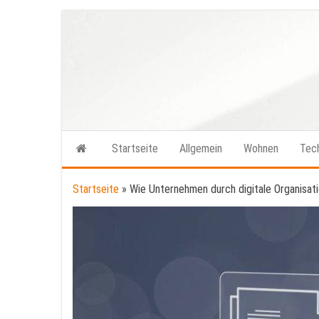
Zum
Inhalt
springen
Startseite
Allgemein
Wohnen
Tec
Startseite
»
Wie Unternehmen durch digitale Organisatio