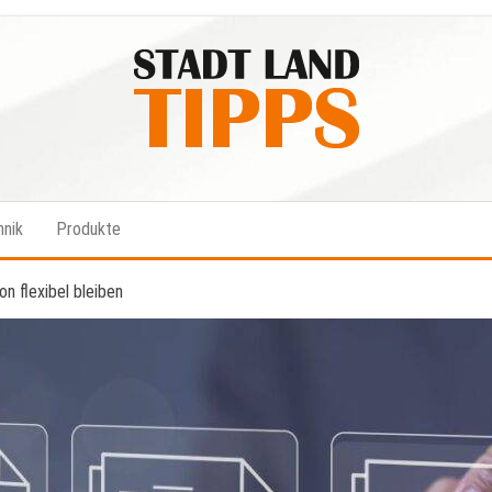
Stadt-
Ratgeber
für Stadt
Land-
& Land
hnik
Produkte
Tipps
n flexibel bleiben