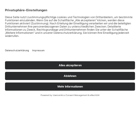
Einlagerung!
Datenschutz
Impressum
Stolz präsentiert von
WordPress
|
Theme:
Envo Magazine