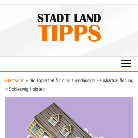
Zum
Inhalt
springen
Stadt-
Ratgeber
für Stadt
Land-
& Land
Tipps
Startseite
»
Die Experten für eine zuverlässige Haushaltsauflösung
in Schleswig Holstein