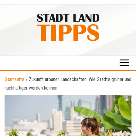
Zum
Inhalt
springen
Stadt-
Ratgeber
für Stadt
Land-
& Land
Tipps
Startseite
»
Zukunft urbaner Landschaften: Wie Städte grüner und
nachhaltiger werden können