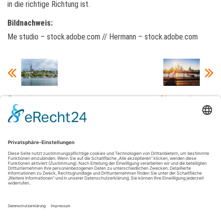
in die richtige Richtung ist.
Bildnachweis:
Me studio – stock.adobe.com // Hermann – stock.adobe.com
Entdeckungstouren
Planung der
in Flensburg:
perfekten
Schöne Aussichten
Hochzeit in
und Orte, die du
Frankfurt: Tipps
kennen solltest
und Tricks
Datenschutz
Impressum